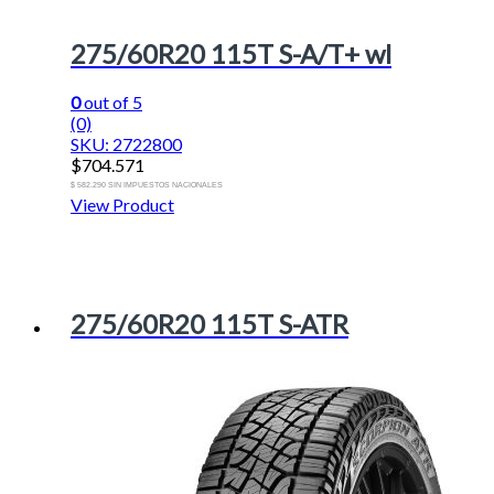
275/60R20 115T S-A/T+ wl
0
out of 5
(0)
SKU: 2722800
$
704.571
$ 582.290 SIN IMPUESTOS NACIONALES
View Product
275/60R20 115T S-ATR