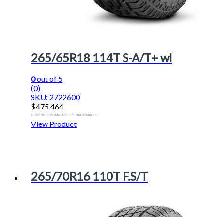
265/65R18 114T S-A/T+ wl
0
out of 5
(0)
SKU: 2722600
$
475.464
$ 392.945 SIN IMPUESTOS NACIONALES
View Product
265/70R16 110T F.S/T