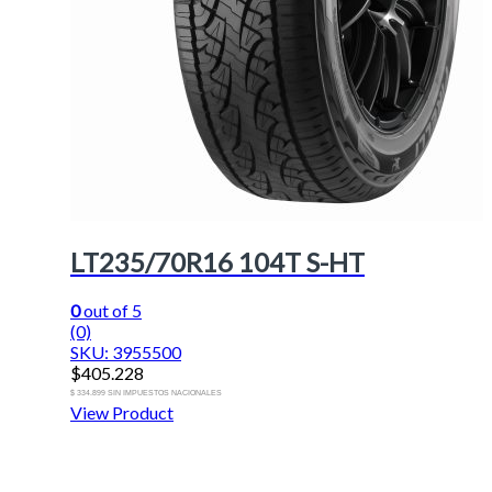
LT235/70R16 104T S-HT
0
out of 5
(0)
SKU: 3955500
$
405.228
$ 334.899 SIN IMPUESTOS NACIONALES
View Product