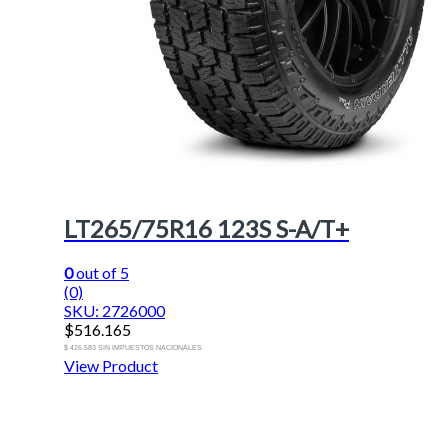
LT265/75R16 123S S-A/T+
0
out of 5
(0)
SKU: 2726000
$
516.165
$ 426.583 SIN IMPUESTOS NACIONALES
View Product