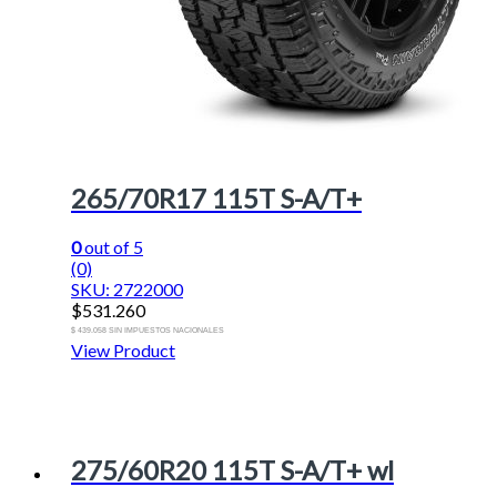
265/70R17 115T S-A/T+
0
out of 5
(0)
SKU: 2722000
$
531.260
$ 439.058 SIN IMPUESTOS NACIONALES
View Product
275/60R20 115T S-A/T+ wl