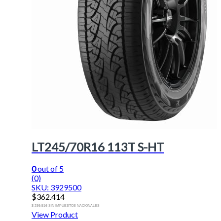
LT245/70R16 113T S-HT
0
out of 5
(0)
SKU: 3929500
$
362.414
$ 299.516 SIN IMPUESTOS NACIONALES
View Product