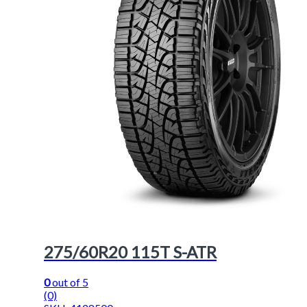
275/60R20 115T S-ATR
0
out of 5
(0)