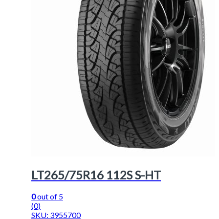
LT265/75R16 112S S-HT
0
out of 5
(0)
SKU: 3955700