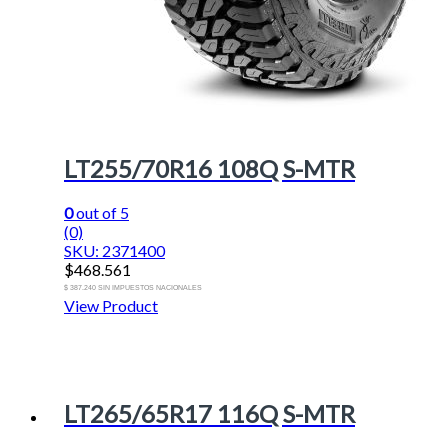
LT255/70R16 108Q S-MTR
0
out of 5
(0)
SKU: 2371400
$
468.561
$ 387.240 SIN IMPUESTOS NACIONALES
View Product
LT265/65R17 116Q S-MTR