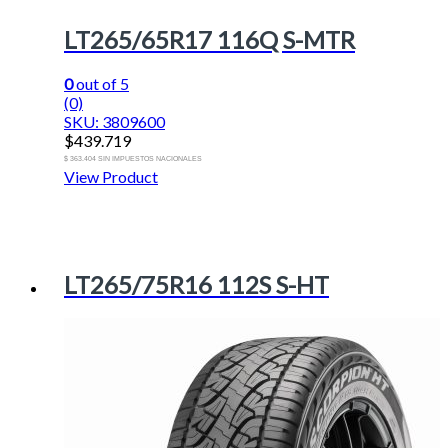
LT265/65R17 116Q S-MTR
0
out of 5
(0)
SKU: 3809600
$
439.719
$ 363.404 SIN IMPUESTOS NACIONALES
View Product
LT265/75R16 112S S-HT