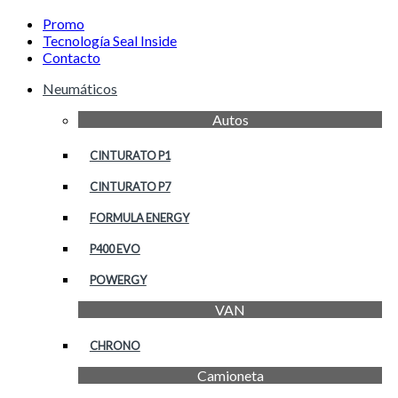
Promo
Tecnología Seal Inside
Contacto
Neumáticos
Autos
CINTURATO P1
CINTURATO P7
FORMULA ENERGY
P400 EVO
POWERGY
VAN
CHRONO
Camioneta