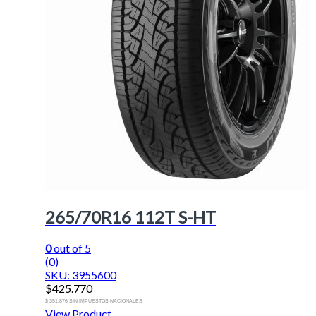
265/70R16 112T S-HT
0
out of 5
(0)
SKU: 3955600
$
425.770
$ 351.876 SIN IMPUESTOS NACIONALES
View Product