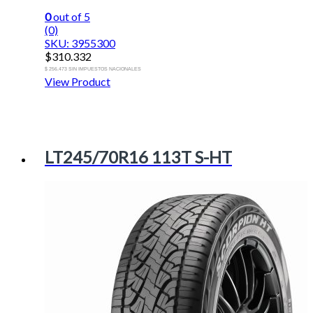
0
out of 5
(0)
SKU: 3955300
$
310.332
$ 256.473 SIN IMPUESTOS NACIONALES
View Product
LT245/70R16 113T S-HT