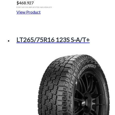
$
468.927
$ 387.543 SIN IMPUESTOS NACIONALES
View Product
LT265/75R16 123S S-A/T+