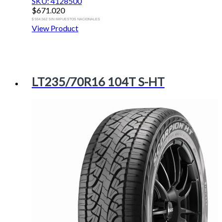
SKU: 4128500
$
671.020
$ 554.562 SIN IMPUESTOS NACIONALES
View Product
LT235/70R16 104T S-HT