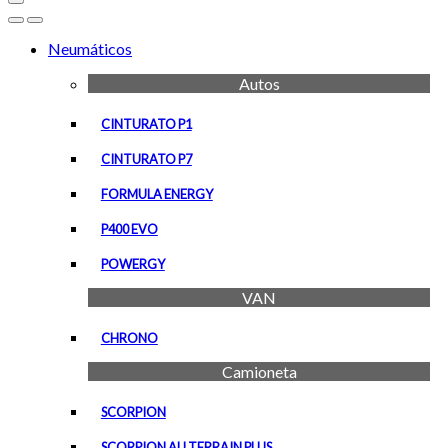
Open
Close
Neumáticos
Autos
CINTURATO P1
CINTURATO P7
FORMULA ENERGY
P400 EVO
POWERGY
VAN
CHRONO
Camioneta
SCORPION
SCORPION ALLTERRAIN PLUS