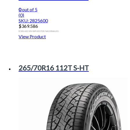
0
out of 5
(0)
SKU: 2825600
$
369.586
$ 305.443 SIN IMPUESTOS NACIONALES
View Product
265/70R16 112T S-HT