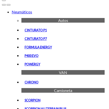
Open
Close
Neumáticos
Autos
CINTURATO P1
CINTURATO P7
FORMULA ENERGY
P400 EVO
POWERGY
VAN
CHRONO
Camioneta
SCORPION
SCORPION ALLTERRAIN PLUS