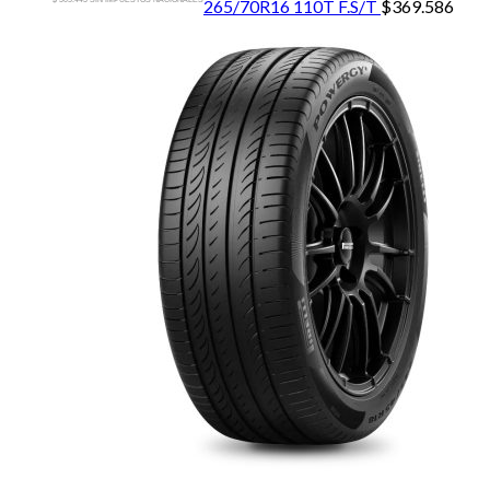
265/70R16 110T F.S/T
$
369.586