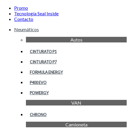
Promo
Tecnología Seal Inside
Contacto
Neumáticos
Autos
CINTURATO P1
CINTURATO P7
FORMULA ENERGY
P400 EVO
POWERGY
VAN
CHRONO
Camioneta