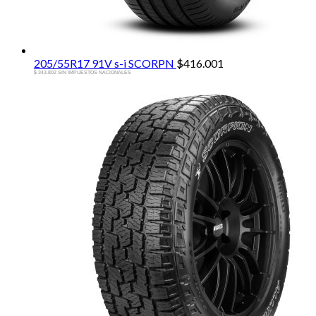
205/55R17 91V s-i SCORPN
$
416.001
$ 343.802 SIN IMPUESTOS NACIONALES