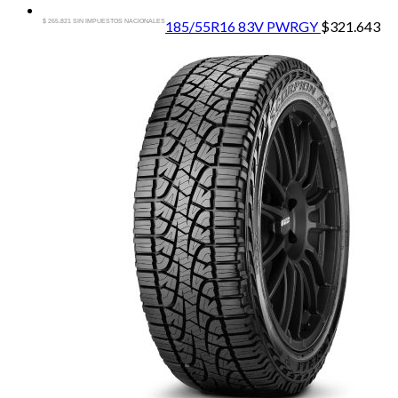
$ 265.821 SIN IMPUESTOS NACIONALES
185/55R16 83V PWRGY
$
321.643