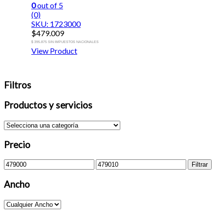
0
out of 5
(0)
SKU: 1723000
$
479.009
$ 395.875 SIN IMPUESTOS NACIONALES
View Product
Filtros
Productos y servicios
Precio
Precio
Precio
Filtrar
mínimo
máximo
Ancho