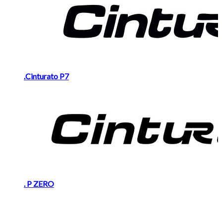
.Cinturato P7
. P ZERO