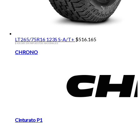
LT265/75R16 123S S-A/T+
$
516.165
$ 426.583 SIN IMPUESTOS NACIONALES
Brands
CHRONO
Carousel
Cinturato P1