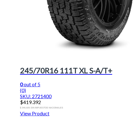
245/70R16 111T XL S-A/T+
0
out of 5
(0)
SKU: 2721400
$
419.392
$ 346.605 SIN IMPUESTOS NACIONALES
View Product