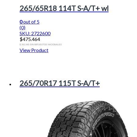
265/65R18 114T S-A/T+ wl
0
out of 5
(0)
SKU: 2722600
$
475.464
$ 392.945 SIN IMPUESTOS NACIONALES
View Product
265/70R17 115T S-A/T+