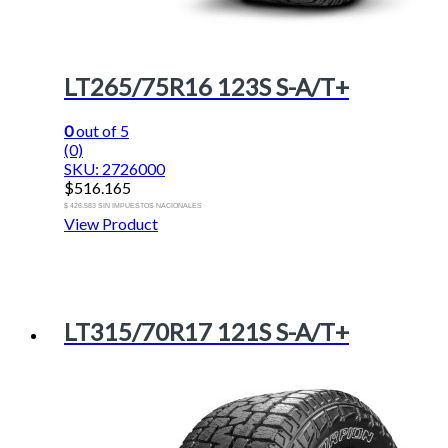
LT265/75R16 123S S-A/T+
0
out of 5
(0)
SKU: 2726000
$
516.165
$ 426.583 SIN IMPUESTOS NACIONALES
View Product
LT315/70R17 121S S-A/T+