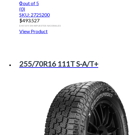
0
out of 5
(0)
SKU: 2725200
$
493.527
$ 407.874 SIN IMPUESTOS NACIONALES
View Product
255/70R16 111T S-A/T+