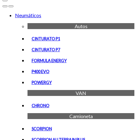
Open
Close
Neumáticos
Autos
CINTURATO P1
CINTURATO P7
FORMULA ENERGY
P400 EVO
POWERGY
VAN
CHRONO
Camioneta
SCORPION
SCORPION ALLTERRAIN PLUS