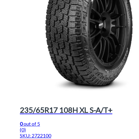
235/65R17 108H XL S-A/T+
0
out of 5
(0)
SKU: 2722100