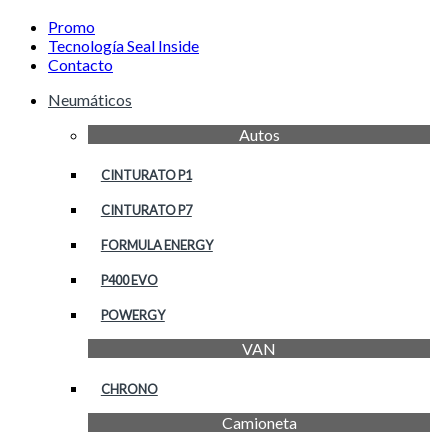
Promo
Tecnología Seal Inside
Contacto
Neumáticos
Autos
CINTURATO P1
CINTURATO P7
FORMULA ENERGY
P400 EVO
POWERGY
VAN
CHRONO
Camioneta