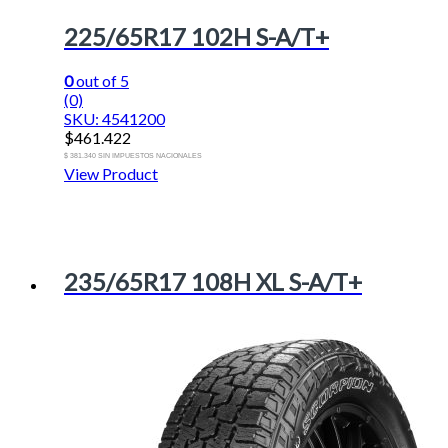
225/65R17 102H S-A/T+
0
out of 5
(0)
SKU: 4541200
$
461.422
$ 381.340 SIN IMPUESTOS NACIONALES
View Product
235/65R17 108H XL S-A/T+