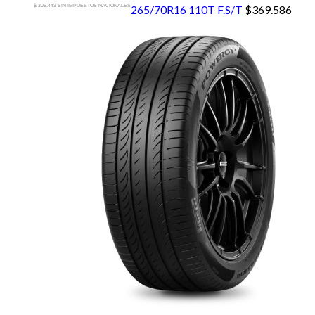
$ 305.443 SIN IMPUESTOS NACIONALES
265/70R16 110T F.S/T
$
369.586