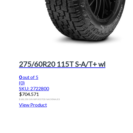
275/60R20 115T S-A/T+ wl
0
out of 5
(0)
SKU: 2722800
$
704.571
$ 582.290 SIN IMPUESTOS NACIONALES
View Product