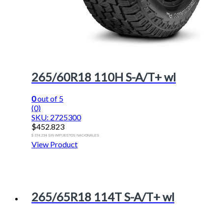
265/60R18 110H S-A/T+ wl
0
out of 5
(0)
SKU: 2725300
$
452.823
$ 374.234 SIN IMPUESTOS NACIONALES
View Product
265/65R18 114T S-A/T+ wl