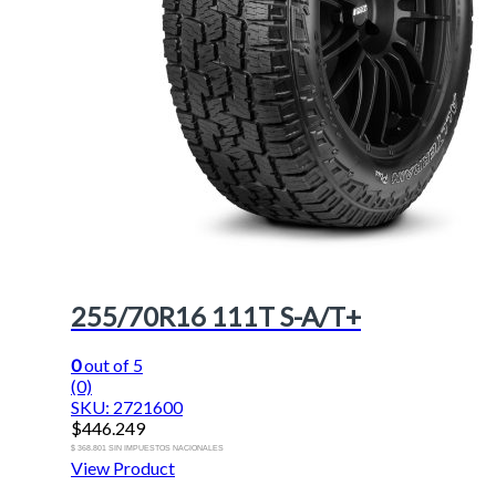
255/70R16 111T S-A/T+
0
out of 5
(0)
SKU: 2721600
$
446.249
$ 368.801 SIN IMPUESTOS NACIONALES
View Product