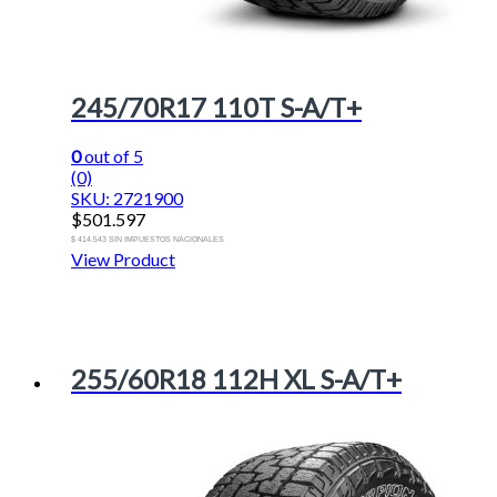
245/70R17 110T S-A/T+
0
out of 5
(0)
SKU: 2721900
$
501.597
$ 414.543 SIN IMPUESTOS NACIONALES
View Product
255/60R18 112H XL S-A/T+