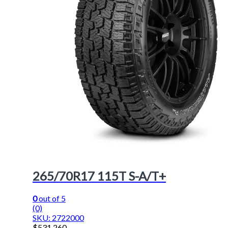
265/70R17 115T S-A/T+
0
out of 5
(0)
SKU: 2722000
$
531.260