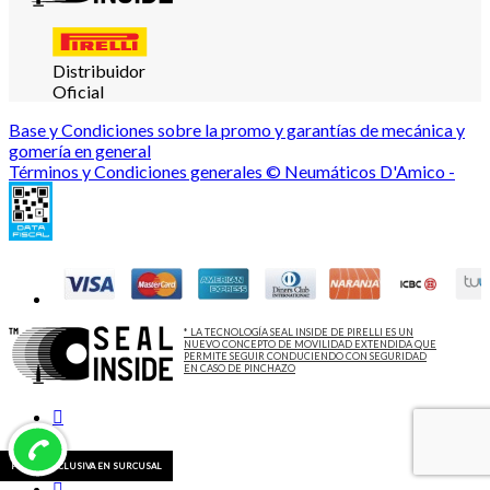
Distribuidor
Oficial
Base y Condiciones sobre la promo y garantías de mecánica y
gomería en general
Términos y Condiciones generales © Neumáticos D'Amico -
* LA TECNOLOGÍA SEAL INSIDE DE PIRELLI ES UN
NUEVO CONCEPTO DE MOVILIDAD EXTENDIDA QUE
PERMITE SEGUIR CONDUCIENDO CON SEGURIDAD
EN CASO DE PINCHAZO
PROMO EXCLUSIVA EN SURCUSAL
PROMO EXCLUSIVA EN SURCUSAL
PROMO EXCLUSIVA EN SURCUSAL
PROMO EXCLUSIVA EN SURCUSAL
PROMO EXCLUSIVA EN SURCUSAL