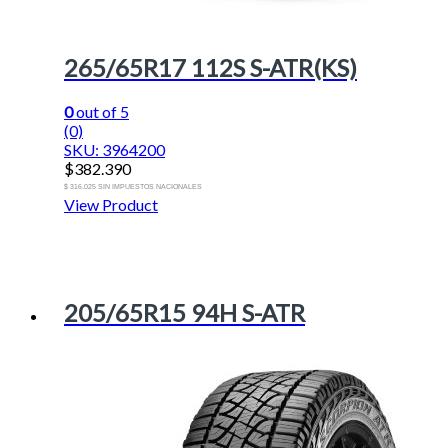
265/65R17 112S S-ATR(KS)
0
out of 5
(0)
SKU: 3964200
$
382.390
$ 316.025 SIN IMPUESTOS NACIONALES
View Product
205/65R15 94H S-ATR