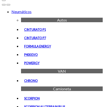
Open
Close
Neumáticos
Autos
CINTURATO P1
CINTURATO P7
FORMULA ENERGY
P400 EVO
POWERGY
VAN
CHRONO
Camioneta
SCORPION
SCORPION ALLTERRAIN PLUS