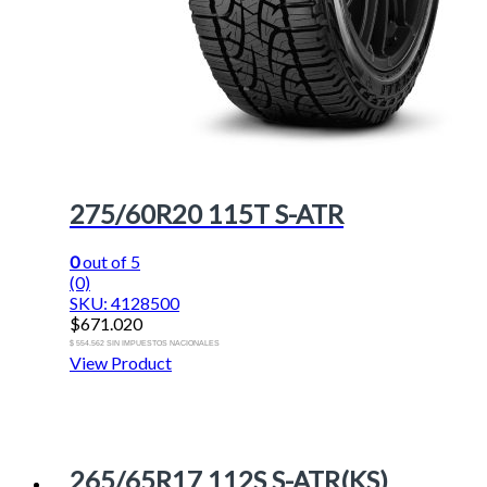
275/60R20 115T S-ATR
0
out of 5
(0)
SKU: 4128500
$
671.020
$ 554.562 SIN IMPUESTOS NACIONALES
View Product
265/65R17 112S S-ATR(KS)