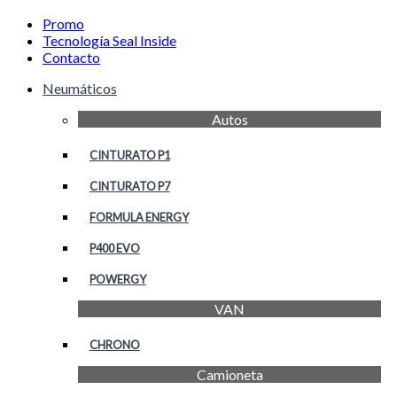
Promo
Tecnología Seal Inside
Contacto
Neumáticos
Autos
CINTURATO P1
CINTURATO P7
FORMULA ENERGY
P400 EVO
POWERGY
VAN
CHRONO
Camioneta