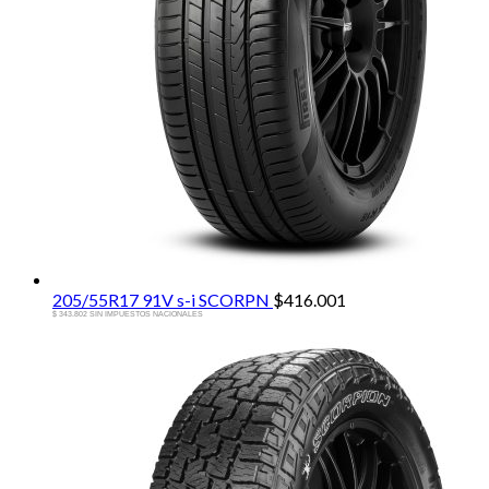
205/55R17 91V s-i SCORPN
$
416.001
$ 343.802 SIN IMPUESTOS NACIONALES