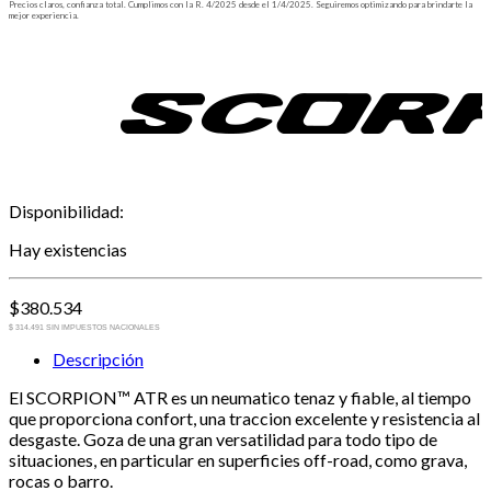
Precios claros, confianza total. Cumplimos con la R. 4/2025 desde el 1/4/2025. Seguiremos optimizando para brindarte la
mejor experiencia.
Disponibilidad:
Hay existencias
$
380.534
$ 314.491 SIN IMPUESTOS NACIONALES
Descripción
El SCORPION™ ATR es un neumatico tenaz y fiable, al tiempo
que proporciona confort, una traccion excelente y resistencia al
desgaste. Goza de una gran versatilidad para todo tipo de
situaciones, en particular en superficies off-road, como grava,
rocas o barro.