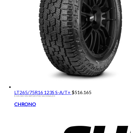
LT265/75R16 123S S-A/T+
$
516.165
$ 426.583 SIN IMPUESTOS NACIONALES
Brands
CHRONO
Carousel