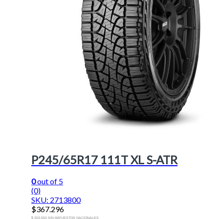
P245/65R17 111T XL S-ATR
0
out of 5
(0)
SKU: 2713800
$
367.296
$ 303.550 SIN IMPUESTOS NACIONALES