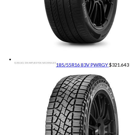
$ 265.821 SIN IMPUESTOS NACIONALES
185/55R16 83V PWRGY
$
321.643