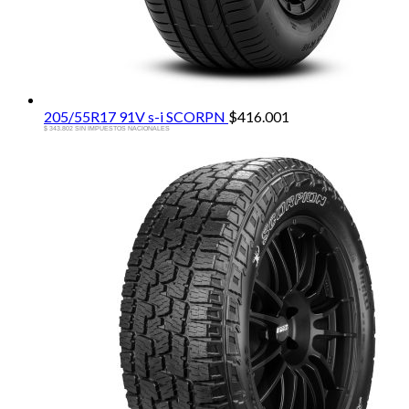
205/55R17 91V s-i SCORPN
$
416.001
$ 343.802 SIN IMPUESTOS NACIONALES