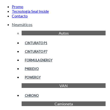
Promo
Tecnología Seal Inside
Contacto
Neumáticos
Autos
CINTURATO P1
CINTURATO P7
FORMULA ENERGY
P400 EVO
POWERGY
VAN
CHRONO
Camioneta