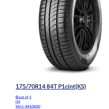
175/70R14 84T P1cint(KS)
0
out of 5
(0)
SKU: 4410400