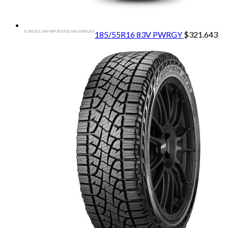
$ 265.821 SIN IMPUESTOS NACIONALES
185/55R16 83V PWRGY
$
321.643