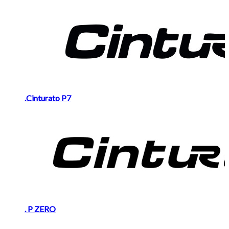
.Cinturato P7
. P ZERO