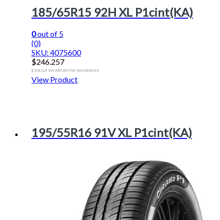
185/65R15 92H XL P1cint(KA)
0
out of 5
(0)
SKU: 4075600
$
246.257
$ 203.518 SIN IMPUESTOS NACIONALES
View Product
195/55R16 91V XL P1cint(KA)