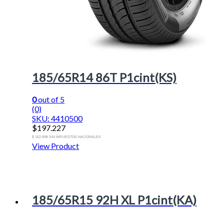
185/65R14 86T P1cint(KS)
0
out of 5
(0)
SKU: 4410500
$
197.227
$ 162.998 SIN IMPUESTOS NACIONALES
View Product
185/65R15 92H XL P1cint(KA)