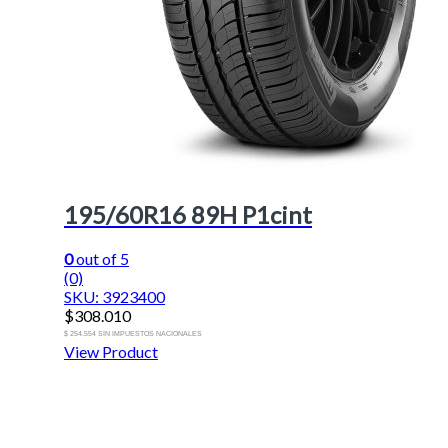
195/60R16 89H P1cint
0
out of 5
(0)
SKU: 3923400
$
308.010
$ 254.554 SIN IMPUESTOS NACIONALES
View Product