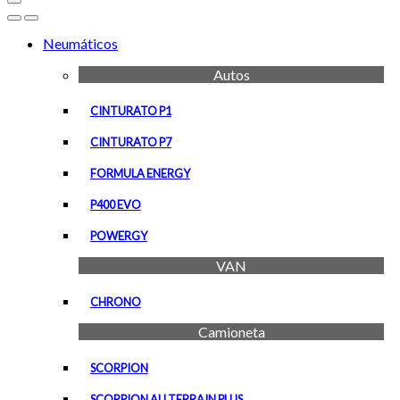
Open
Close
Neumáticos
Autos
CINTURATO P1
CINTURATO P7
FORMULA ENERGY
P400 EVO
POWERGY
VAN
CHRONO
Camioneta
SCORPION
SCORPION ALLTERRAIN PLUS