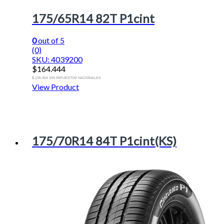
175/65R14 82T P1cint
0
out of 5
(0)
SKU: 4039200
$
164.444
$ 135.904 SIN IMPUESTOS NACIONALES
View Product
175/70R14 84T P1cint(KS)