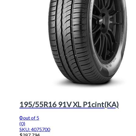
195/55R16 91V XL P1cint(KA)
0
out of 5
(0)
SKU: 4075700
$
287.794