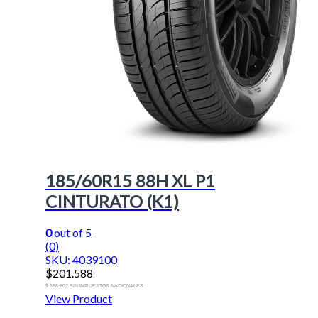
185/60R15 88H XL P1
CINTURATO (K1)
0
out of 5
(0)
SKU: 4039100
$
201.588
$ 166.602 SIN IMPUESTOS NACIONALES
View Product