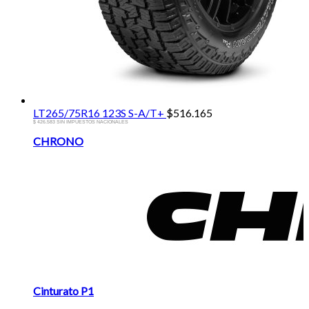
LT265/75R16 123S S-A/T+
$
516.165
$ 426.583 SIN IMPUESTOS NACIONALES
Brands
CHRONO
Carousel
Cinturato P1