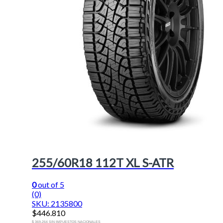
255/60R18 112T XL S-ATR
0
out of 5
(0)
SKU: 2135800
$
446.810
$ 369.264 SIN IMPUESTOS NACIONALES