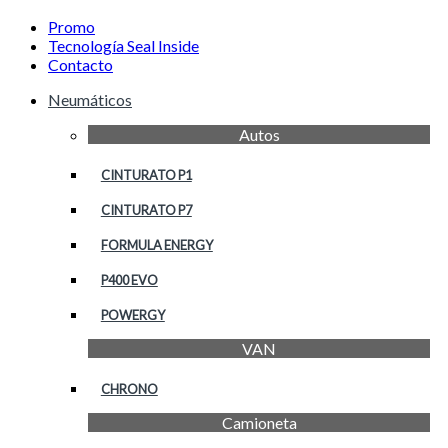
Promo
Tecnología Seal Inside
Contacto
Neumáticos
Autos
CINTURATO P1
CINTURATO P7
FORMULA ENERGY
P400 EVO
POWERGY
VAN
CHRONO
Camioneta