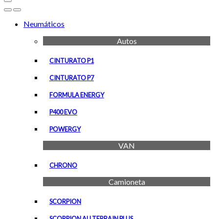
Open
Close
Neumáticos
Autos
CINTURATO P1
CINTURATO P7
FORMULA ENERGY
P400 EVO
POWERGY
VAN
CHRONO
Camioneta
SCORPION
SCORPION ALLTERRAIN PLUS