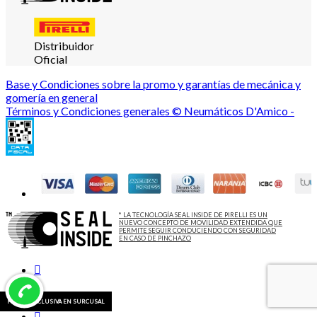
Distribuidor
Oficial
Base y Condiciones sobre la promo y garantías de mecánica y
gomería en general
Términos y Condiciones generales © Neumáticos D'Amico -
* LA TECNOLOGÍA SEAL INSIDE DE PIRELLI ES UN
NUEVO CONCEPTO DE MOVILIDAD EXTENDIDA QUE
PERMITE SEGUIR CONDUCIENDO CON SEGURIDAD
EN CASO DE PINCHAZO
PROMO EXCLUSIVA EN SURCUSAL
PROMO EXCLUSIVA EN SURCUSAL
PROMO EXCLUSIVA EN SURCUSAL
PROMO EXCLUSIVA EN SURCUSAL
PROMO EXCLUSIVA EN SURCUSAL