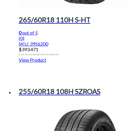
265/60R18 110H S-HT
0
out of 5
(0)
SKU: 3956200
$
393.471
$ 325.183 SIN IMPUESTOS NACIONALES
View Product
255/60R18 108H SZROAS