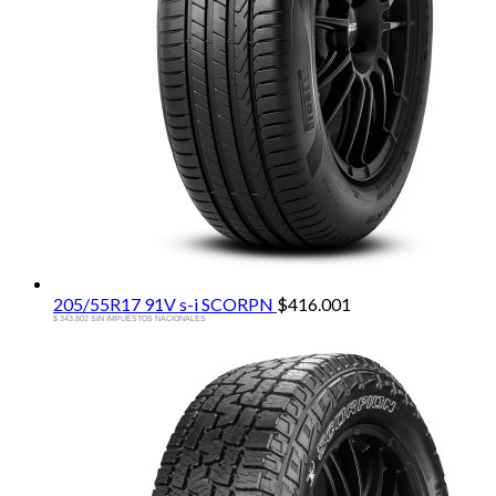
205/55R17 91V s-i SCORPN
$
416.001
$ 343.802 SIN IMPUESTOS NACIONALES