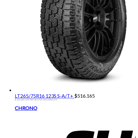
LT265/75R16 123S S-A/T+
$
516.165
$ 426.583 SIN IMPUESTOS NACIONALES
Brands
CHRONO
Carousel