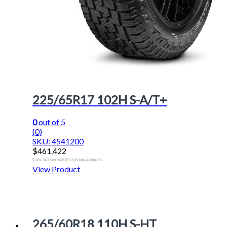
225/65R17 102H S-A/T+
0
out of 5
(0)
SKU: 4541200
$
461.422
$ 381.340 SIN IMPUESTOS NACIONALES
View Product
265/60R18 110H S-HT