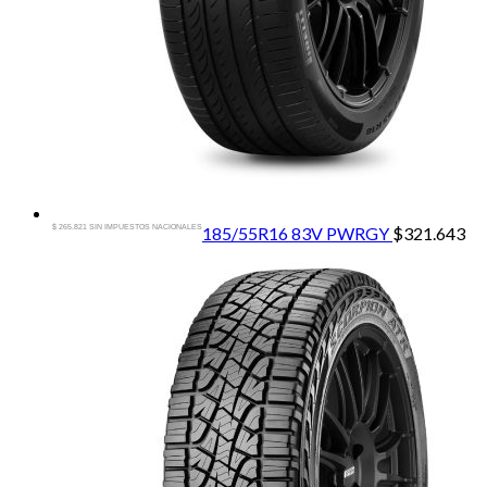
$ 265.821 SIN IMPUESTOS NACIONALES
185/55R16 83V PWRGY
$
321.643