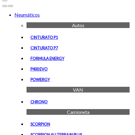
Open
Close
Neumáticos
Autos
CINTURATO P1
CINTURATO P7
FORMULA ENERGY
P400 EVO
POWERGY
VAN
CHRONO
Camioneta
SCORPION
SCORPION ALLTERRAIN PLUS