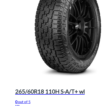
265/60R18 110H S-A/T+ wl
0
out of 5