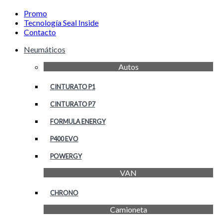
Promo
Tecnología Seal Inside
Contacto
Neumáticos
Autos
CINTURATO P1
CINTURATO P7
FORMULA ENERGY
P400 EVO
POWERGY
VAN
CHRONO
Camioneta