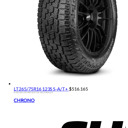
LT265/75R16 123S S-A/T+
$
516.165
$ 426.583 SIN IMPUESTOS NACIONALES
Brands
CHRONO
Carousel