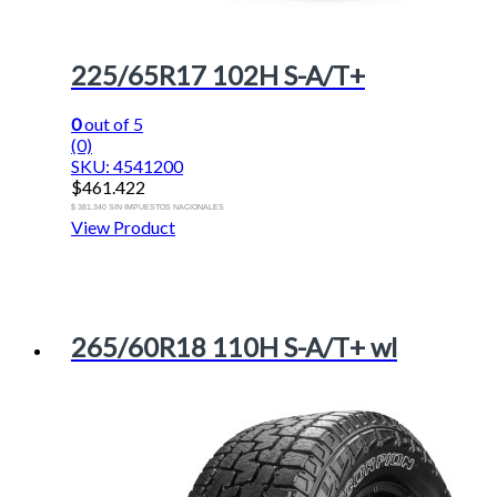
225/65R17 102H S-A/T+
0
out of 5
(0)
SKU: 4541200
$
461.422
$ 381.340 SIN IMPUESTOS NACIONALES
View Product
265/60R18 110H S-A/T+ wl