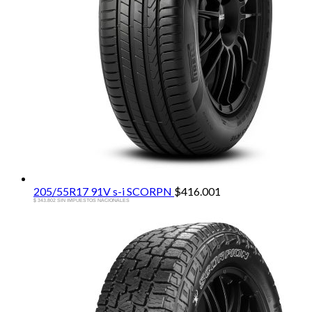
205/55R17 91V s-i SCORPN
$
416.001
$ 343.802 SIN IMPUESTOS NACIONALES