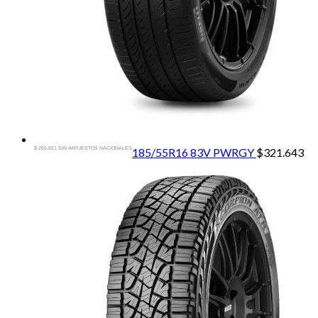
$ 265.821 SIN IMPUESTOS NACIONALES
185/55R16 83V PWRGY
$
321.643