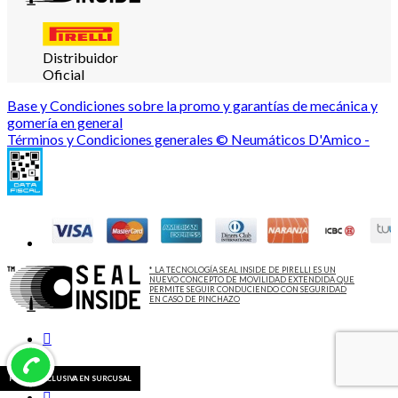
Distribuidor
Oficial
Base y Condiciones sobre la promo y garantías de mecánica y
gomería en general
Términos y Condiciones generales © Neumáticos D'Amico -
* LA TECNOLOGÍA SEAL INSIDE DE PIRELLI ES UN
NUEVO CONCEPTO DE MOVILIDAD EXTENDIDA QUE
PERMITE SEGUIR CONDUCIENDO CON SEGURIDAD
EN CASO DE PINCHAZO
PROMO EXCLUSIVA EN SURCUSAL
PROMO EXCLUSIVA EN SURCUSAL
PROMO EXCLUSIVA EN SURCUSAL
PROMO EXCLUSIVA EN SURCUSAL
PROMO EXCLUSIVA EN SURCUSAL