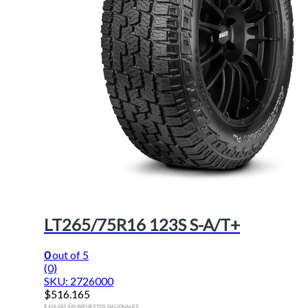
LT265/75R16 123S S-A/T+
0
out of 5
(0)
SKU: 2726000
$
516.165
$ 426.583 SIN IMPUESTOS NACIONALES