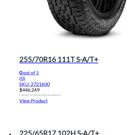
255/70R16 111T S-A/T+
0
out of 5
(0)
SKU: 2721600
$
446.249
$ 368.801 SIN IMPUESTOS NACIONALES
View Product
225/65R17 102H S-A/T+