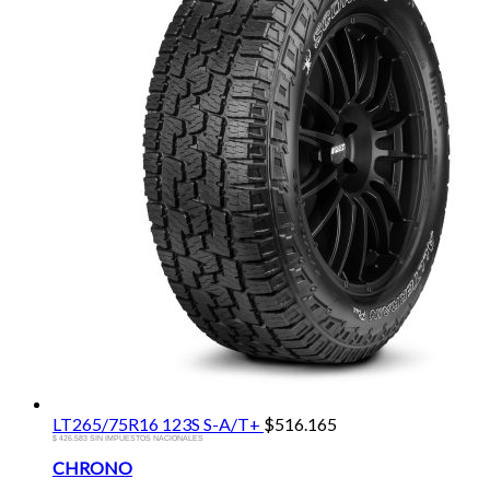
LT265/75R16 123S S-A/T+
$
516.165
$ 426.583 SIN IMPUESTOS NACIONALES
Brands
CHRONO