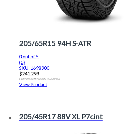
205/65R15 94H S-ATR
0
out of 5
(0)
SKU: 1698900
$
241.298
$ 199.420 SIN IMPUESTOS NACIONALES
View Product
205/45R17 88V XL P7cint