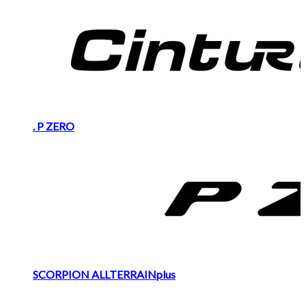
. P ZERO
SCORPION ALLTERRAINplus