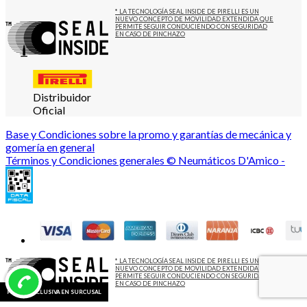
* LA TECNOLOGÍA SEAL INSIDE DE PIRELLI ES UN
NUEVO CONCEPTO DE MOVILIDAD EXTENDIDA QUE
PERMITE SEGUIR CONDUCIENDO CON SEGURIDAD
EN CASO DE PINCHAZO
Distribuidor
Oficial
Base y Condiciones sobre la promo y garantías de mecánica y
gomería en general
Términos y Condiciones generales © Neumáticos D'Amico -
* LA TECNOLOGÍA SEAL INSIDE DE PIRELLI ES UN
NUEVO CONCEPTO DE MOVILIDAD EXTENDIDA QUE
PERMITE SEGUIR CONDUCIENDO CON SEGURIDAD
EN CASO DE PINCHAZO
PROMO EXCLUSIVA EN SURCUSAL
PROMO EXCLUSIVA EN SURCUSAL
PROMO EXCLUSIVA EN SURCUSAL
PROMO EXCLUSIVA EN SURCUSAL
PROMO EXCLUSIVA EN SURCUSAL