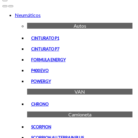
Open
Close
Neumáticos
Autos
CINTURATO P1
CINTURATO P7
FORMULA ENERGY
P400 EVO
POWERGY
VAN
CHRONO
Camioneta
SCORPION
SCORPION ALLTERRAIN PLUS