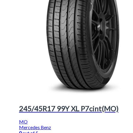
245/45R17 99Y XL P7cint(MO)
MO
Mercedes Benz
0
out of 5