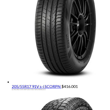
205/55R17 91V s-i SCORPN
$
416.001
$ 343.802 SIN IMPUESTOS NACIONALES