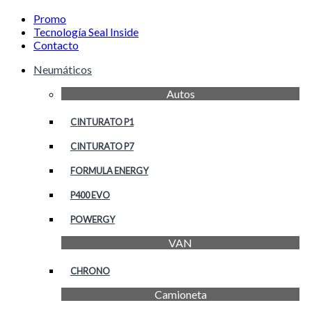
Promo
Tecnología Seal Inside
Contacto
Neumáticos
Autos
CINTURATO P1
CINTURATO P7
FORMULA ENERGY
P400 EVO
POWERGY
VAN
CHRONO
Camioneta