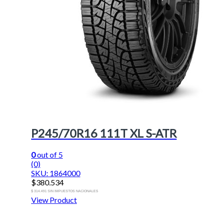
P245/70R16 111T XL S-ATR
0
out of 5
(0)
SKU: 1864000
$
380.534
$ 314.491 SIN IMPUESTOS NACIONALES
View Product