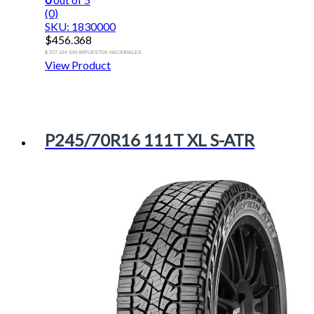
(0)
SKU: 1830000
$
456.368
$ 377.164 SIN IMPUESTOS NACIONALES
View Product
P245/70R16 111T XL S-ATR