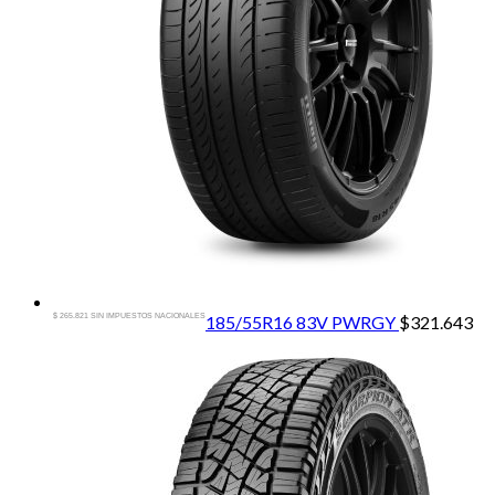
$ 265.821 SIN IMPUESTOS NACIONALES
185/55R16 83V PWRGY
$
321.643