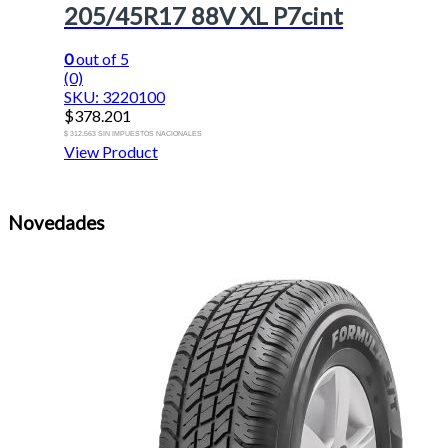
205/45R17 88V XL P7cint
0
out of 5
(0)
SKU: 3220100
$
378.201
$ 312.563 SIN IMPUESTOS NACIONALES
View Product
Novedades