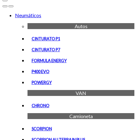
Open
Close
Neumáticos
Autos
CINTURATO P1
CINTURATO P7
FORMULA ENERGY
P400 EVO
POWERGY
VAN
CHRONO
Camioneta
SCORPION
SCORPION ALLTERRAIN PLUS