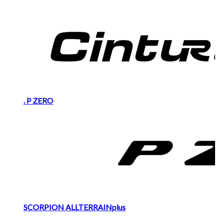
. P ZERO
SCORPION ALLTERRAINplus