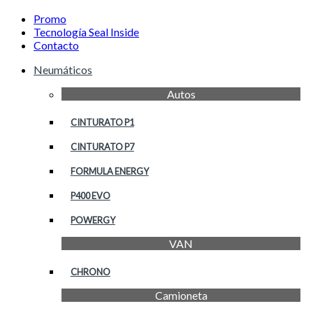
Promo
Tecnología Seal Inside
Contacto
Neumáticos
Autos
CINTURATO P1
CINTURATO P7
FORMULA ENERGY
P400 EVO
POWERGY
VAN
CHRONO
Camioneta