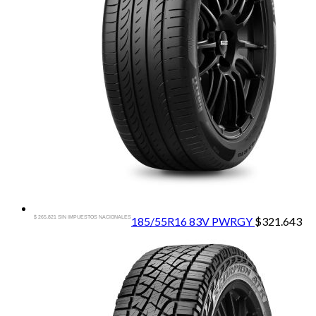
$ 265.821 SIN IMPUESTOS NACIONALES
185/55R16 83V PWRGY
$
321.643