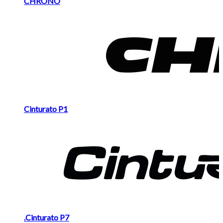
Brands
CHRONO
Carousel
Cinturato P1
.Cinturato P7