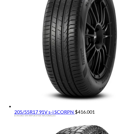
205/55R17 91V s-i SCORPN
$
416.001
$ 343.802 SIN IMPUESTOS NACIONALES