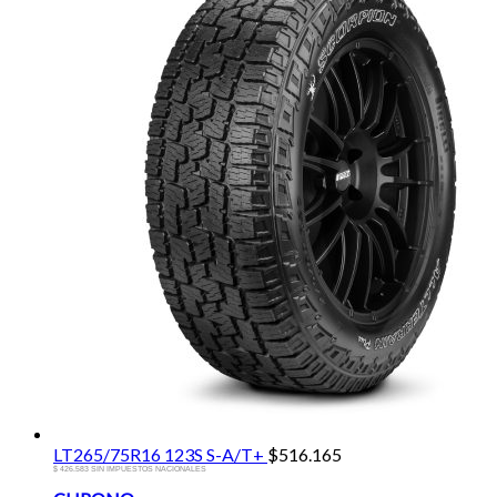
LT265/75R16 123S S-A/T+
$
516.165
$ 426.583 SIN IMPUESTOS NACIONALES