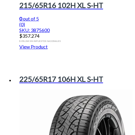
215/65R16 102H XL S-HT
0
out of 5
(0)
SKU: 3875600
$
357.274
$ 295.268 SIN IMPUESTOS NACIONALES
View Product
225/65R17 106H XL S-HT