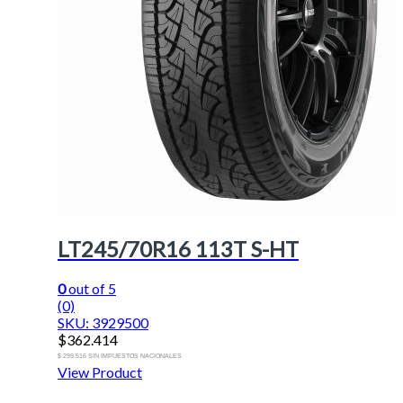
LT245/70R16 113T S-HT
0
out of 5
(0)
SKU: 3929500
$
362.414
$ 299.516 SIN IMPUESTOS NACIONALES
View Product