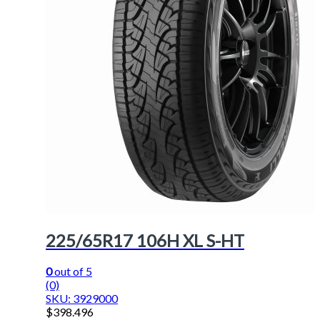
225/65R17 106H XL S-HT
0
out of 5
(0)
SKU: 3929000
$
398.496