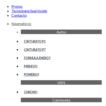
Promo
Tecnología Seal Inside
Contacto
Neumáticos
Autos
CINTURATO P1
CINTURATO P7
FORMULA ENERGY
P400 EVO
POWERGY
VAN
CHRONO
Camioneta