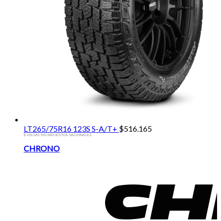
LT265/75R16 123S S-A/T+
$
516.165
$ 426.583 SIN IMPUESTOS NACIONALES
Brands
CHRONO
Carousel