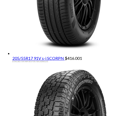
205/55R17 91V s-i SCORPN
$
416.001
$ 343.802 SIN IMPUESTOS NACIONALES