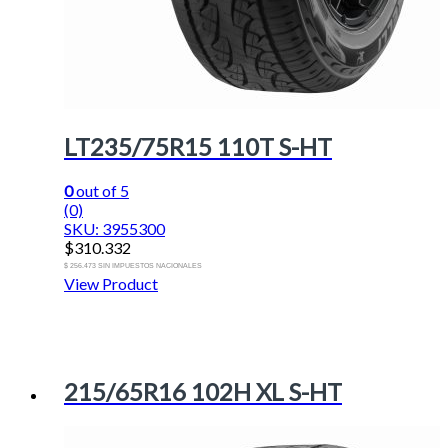
LT235/75R15 110T S-HT
0
out of 5
(0)
SKU: 3955300
$
310.332
$ 256.473 SIN IMPUESTOS NACIONALES
View Product
215/65R16 102H XL S-HT