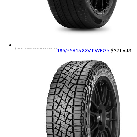
$ 265.821 SIN IMPUESTOS NACIONALES
185/55R16 83V PWRGY
$
321.643