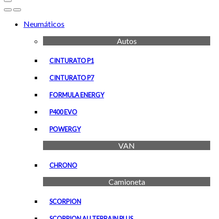
Open
Close
Neumáticos
Autos
CINTURATO P1
CINTURATO P7
FORMULA ENERGY
P400 EVO
POWERGY
VAN
CHRONO
Camioneta
SCORPION
SCORPION ALLTERRAIN PLUS