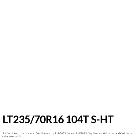
LT235/70R16 104T S-HT
Precios claros, confianza total. Cumplimos con la R. 4/2025 desde el 1/4/2025. Seguiremos optimizando para brindarte la
mejor experiencia.