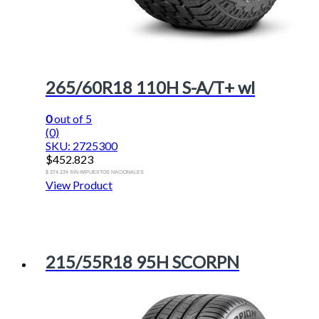
265/60R18 110H S-A/T+ wl
0
out of 5
(0)
SKU: 2725300
$
452.823
$ 374.234 SIN IMPUESTOS NACIONALES
View Product
215/55R18 95H SCORPN