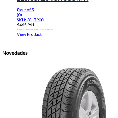
0
out of 5
(0)
SKU: 3817900
$
465.961
$ 385.092 SIN IMPUESTOS NACIONALES
View Product
Novedades