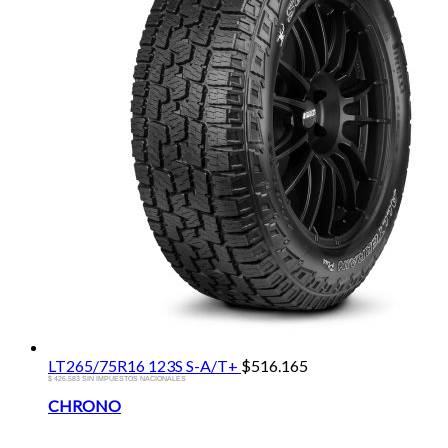
LT265/75R16 123S S-A/T+
$
516.165
$ 426.583 SIN IMPUESTOS NACIONALES
Brands
CHRONO
Carousel