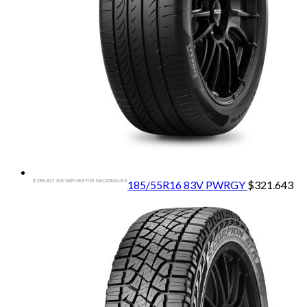
$ 265.821 SIN IMPUESTOS NACIONALES
185/55R16 83V PWRGY
$
321.643