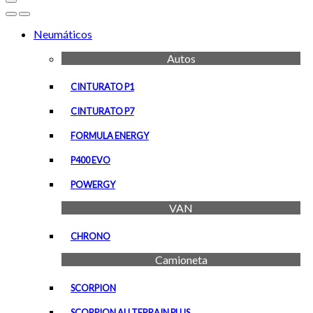
Open
Close
Neumáticos
Autos
CINTURATO P1
CINTURATO P7
FORMULA ENERGY
P400 EVO
POWERGY
VAN
CHRONO
Camioneta
SCORPION
SCORPION ALLTERRAIN PLUS