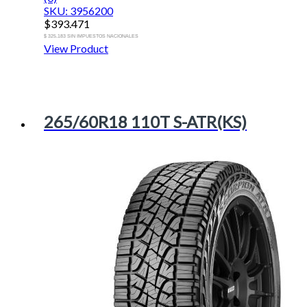
SKU: 3956200
$
393.471
$ 325.183 SIN IMPUESTOS NACIONALES
View Product
265/60R18 110T S-ATR(KS)