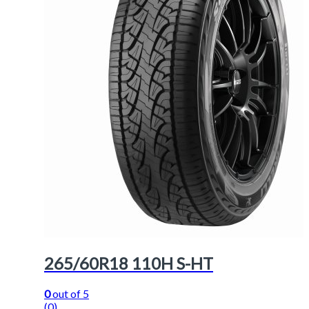
265/60R18 110H S-HT
0
out of 5
(0)