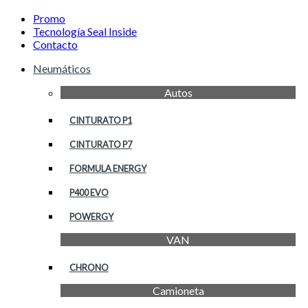
Promo
Tecnología Seal Inside
Contacto
Neumáticos
Autos
CINTURATO P1
CINTURATO P7
FORMULA ENERGY
P400 EVO
POWERGY
VAN
CHRONO
Camioneta