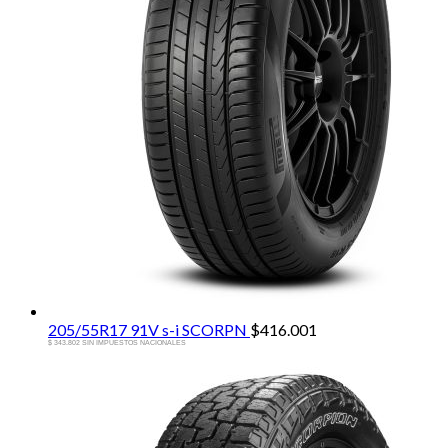
205/55R17 91V s-i SCORPN
$
416.001
$ 343.802 SIN IMPUESTOS NACIONALES