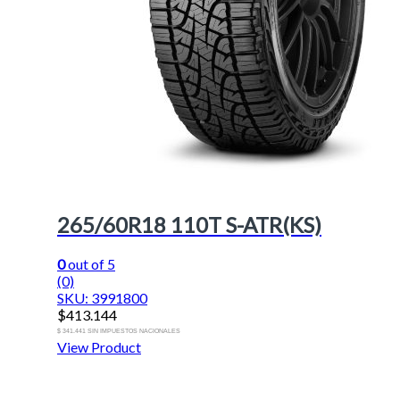
265/60R18 110T S-ATR(KS)
0
out of 5
(0)
SKU: 3991800
$
413.144
$ 341.441 SIN IMPUESTOS NACIONALES
View Product