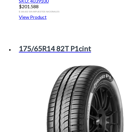
SKU: 4039100
$
201.588
$ 166.602 SIN IMPUESTOS NACIONALES
View Product
175/65R14 82T P1cint