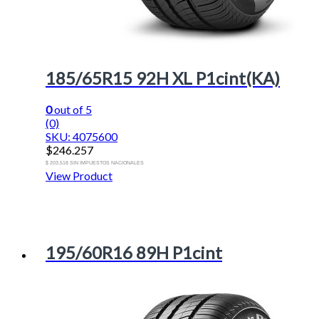
185/65R15 92H XL P1cint(KA)
0
out of 5
(0)
SKU: 4075600
$
246.257
$ 203.518 SIN IMPUESTOS NACIONALES
View Product
195/60R16 89H P1cint