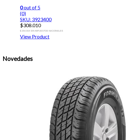
0
out of 5
(0)
SKU: 3923400
$
308.010
$ 254.554 SIN IMPUESTOS NACIONALES
View Product
Novedades