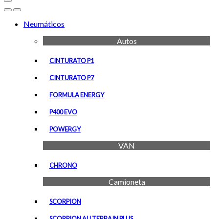
Open
Close
Neumáticos
Autos
CINTURATO P1
CINTURATO P7
FORMULA ENERGY
P400 EVO
POWERGY
VAN
CHRONO
Camioneta
SCORPION
SCORPION ALLTERRAIN PLUS