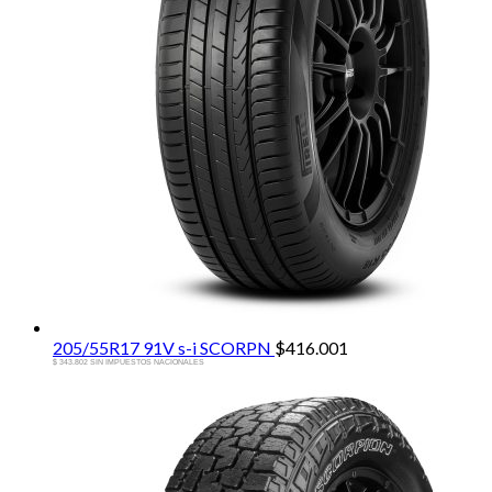
205/55R17 91V s-i SCORPN
$
416.001
$ 343.802 SIN IMPUESTOS NACIONALES