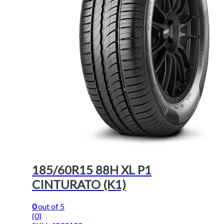
185/60R15 88H XL P1
CINTURATO (K1)
0
out of 5
(0)