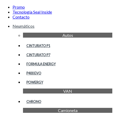
Promo
Tecnología Seal Inside
Contacto
Neumáticos
Autos
CINTURATO P1
CINTURATO P7
FORMULA ENERGY
P400 EVO
POWERGY
VAN
CHRONO
Camioneta