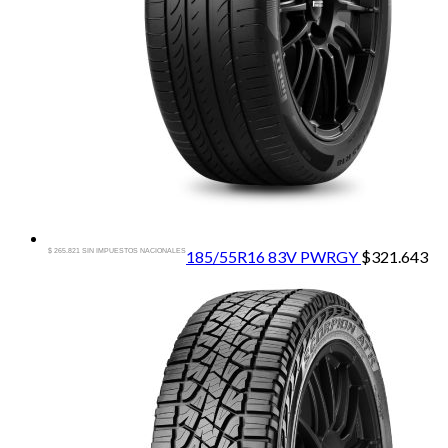
$ 265.821 SIN IMPUESTOS NACIONALES
185/55R16 83V PWRGY
$
321.643