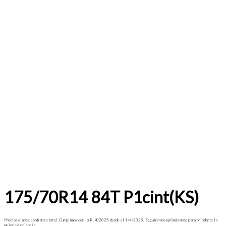
175/70R14 84T P1cint(KS)
Precios claros, confianza total. Cumplimos con la R. 4/2025 desde el 1/4/2025. Seguiremos optimizando para brindarte la
mejor experiencia.