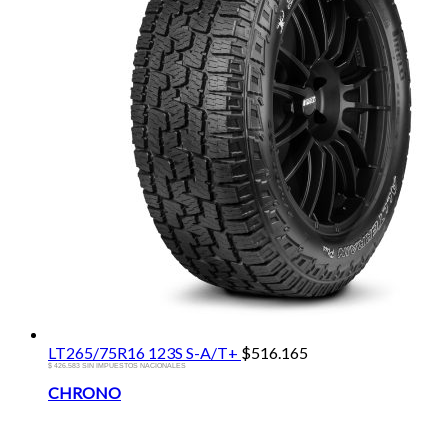
LT265/75R16 123S S-A/T+
$
516.165
$ 426.583 SIN IMPUESTOS NACIONALES
Brands
CHRONO
Carousel