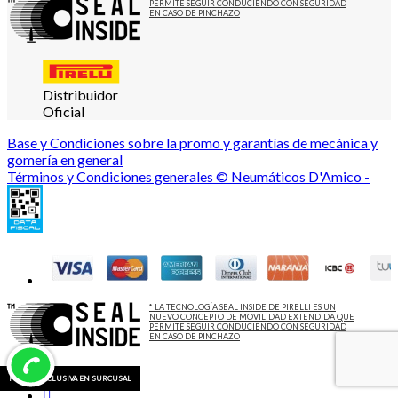
PERMITE SEGUIR CONDUCIENDO CON SEGURIDAD
EN CASO DE PINCHAZO
Distribuidor
Oficial
Base y Condiciones sobre la promo y garantías de mecánica y
gomería en general
Términos y Condiciones generales © Neumáticos D'Amico -
* LA TECNOLOGÍA SEAL INSIDE DE PIRELLI ES UN
NUEVO CONCEPTO DE MOVILIDAD EXTENDIDA QUE
PERMITE SEGUIR CONDUCIENDO CON SEGURIDAD
EN CASO DE PINCHAZO
PROMO EXCLUSIVA EN SURCUSAL
PROMO EXCLUSIVA EN SURCUSAL
PROMO EXCLUSIVA EN SURCUSAL
PROMO EXCLUSIVA EN SURCUSAL
PROMO EXCLUSIVA EN SURCUSAL