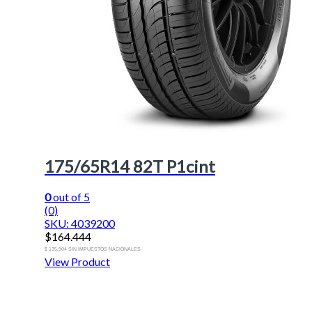
175/65R14 82T P1cint
0
out of 5
(0)
SKU: 4039200
$
164.444
$ 135.904 SIN IMPUESTOS NACIONALES
View Product