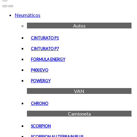
Open
Close
Neumáticos
Autos
CINTURATO P1
CINTURATO P7
FORMULA ENERGY
P400 EVO
POWERGY
VAN
CHRONO
Camioneta
SCORPION
SCORPION ALLTERRAIN PLUS