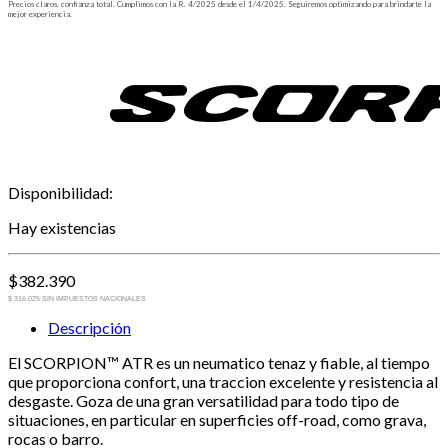
Precios claros, confianza total. Cumplimos con la R. 4/2025 desde el 1/4/2025. Seguiremos optimizando para brindarte la
mejor experiencia.
Disponibilidad:
Hay existencias
$
382.390
$ 316.025 SIN IMPUESTOS NACIONALES
Descripción
El SCORPION™ ATR es un neumatico tenaz y fiable, al tiempo
que proporciona confort, una traccion excelente y resistencia al
desgaste. Goza de una gran versatilidad para todo tipo de
situaciones, en particular en superficies off-road, como grava,
rocas o barro.