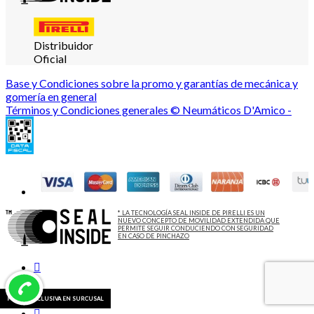
Distribuidor
Oficial
Base y Condiciones sobre la promo y garantías de mecánica y
gomería en general
Términos y Condiciones generales © Neumáticos D'Amico -
* LA TECNOLOGÍA SEAL INSIDE DE PIRELLI ES UN
NUEVO CONCEPTO DE MOVILIDAD EXTENDIDA QUE
PERMITE SEGUIR CONDUCIENDO CON SEGURIDAD
EN CASO DE PINCHAZO
PROMO EXCLUSIVA EN SURCUSAL
PROMO EXCLUSIVA EN SURCUSAL
PROMO EXCLUSIVA EN SURCUSAL
PROMO EXCLUSIVA EN SURCUSAL
PROMO EXCLUSIVA EN SURCUSAL