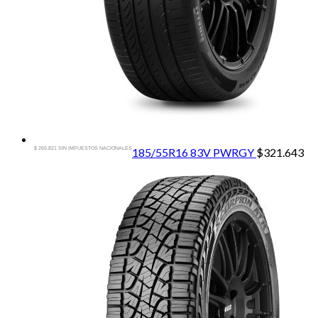
$ 265.821 SIN IMPUESTOS NACIONALES
185/55R16 83V PWRGY
$
321.643