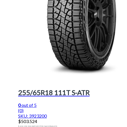
255/65R18 111T S-ATR
0
out of 5
(0)
SKU: 3923200
$
503.524
$ 416.136 SIN IMPUESTOS NACIONALES