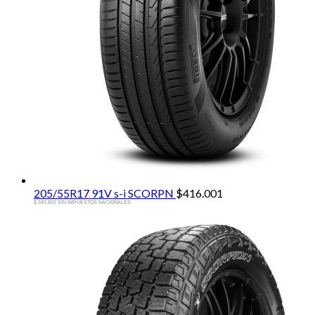
205/55R17 91V s-i SCORPN
$
416.001
$ 343.802 SIN IMPUESTOS NACIONALES