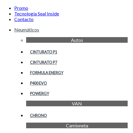
Promo
Tecnología Seal Inside
Contacto
Neumáticos
Autos
CINTURATO P1
CINTURATO P7
FORMULA ENERGY
P400 EVO
POWERGY
VAN
CHRONO
Camioneta