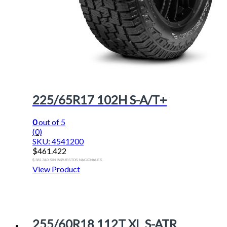
225/65R17 102H S-A/T+
0
out of 5
(0)
SKU: 4541200
$
461.422
$ 381.340 SIN IMPUESTOS NACIONALES
View Product
255/60R18 112T XL S-ATR