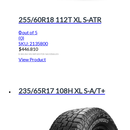
255/60R18 112T XL S-ATR
0
out of 5
(0)
SKU: 2135800
$
446.810
$ 369.264 SIN IMPUESTOS NACIONALES
View Product
235/65R17 108H XL S-A/T+