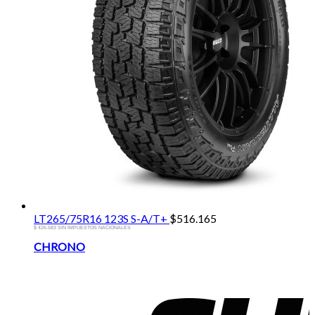
LT265/75R16 123S S-A/T+
$
516.165
$ 426.583 SIN IMPUESTOS NACIONALES
Brands
CHRONO
Carousel