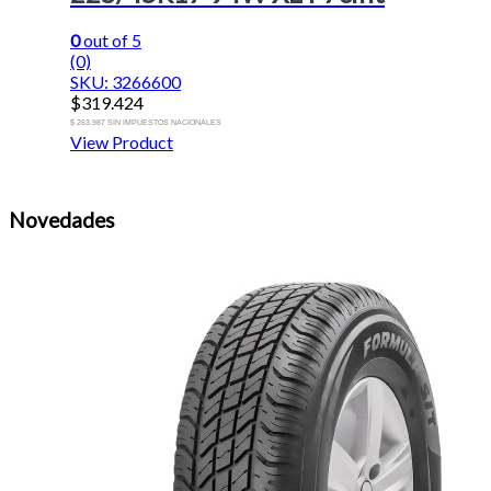
0
out of 5
(0)
SKU: 3266600
$
319.424
$ 263.987 SIN IMPUESTOS NACIONALES
View Product
Novedades