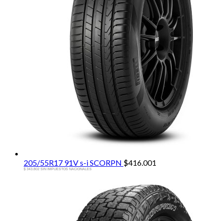
205/55R17 91V s-i SCORPN
$
416.001
$ 343.802 SIN IMPUESTOS NACIONALES