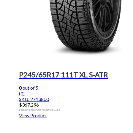
P245/65R17 111T XL S-ATR
0
out of 5
(0)
SKU: 2713800
$
367.296
$ 303.550 SIN IMPUESTOS NACIONALES
View Product