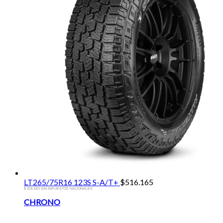
LT265/75R16 123S S-A/T+
$
516.165
$ 426.583 SIN IMPUESTOS NACIONALES
Brands
CHRONO
Carousel