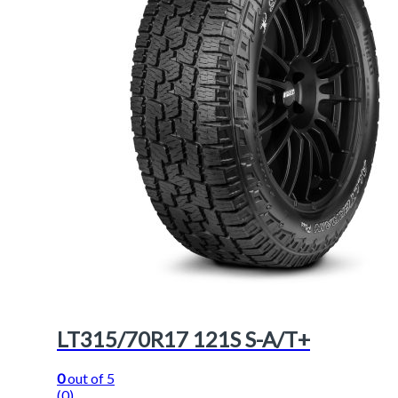
LT315/70R17 121S S-A/T+
0
out of 5
(0)