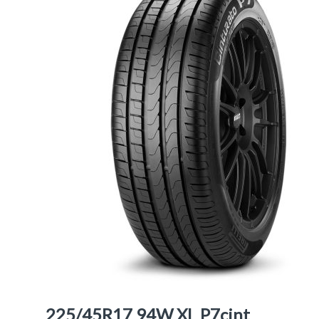
225/45R17 94W XL P7cint