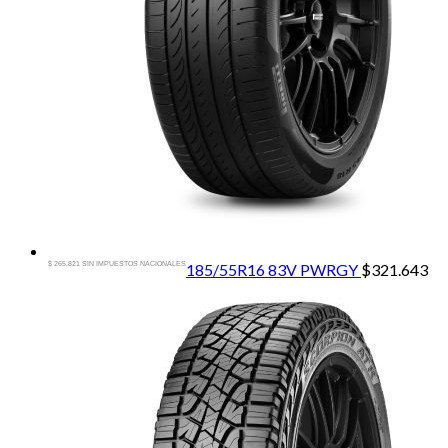
$ 265.821 SIN IMPUESTOS NACIONALES
185/55R16 83V PWRGY
$
321.643