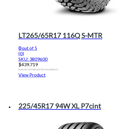
LT265/65R17 116Q S-MTR
0
out of 5
(0)
SKU: 3809600
$
439.719
$ 363.404 SIN IMPUESTOS NACIONALES
View Product
225/45R17 94W XL P7cint