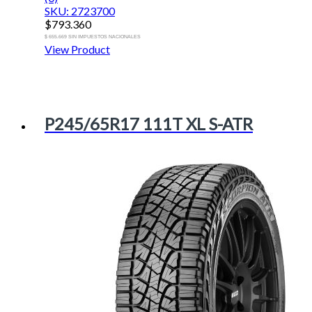
SKU: 2723700
$
793.360
$ 655.669 SIN IMPUESTOS NACIONALES
View Product
P245/65R17 111T XL S-ATR