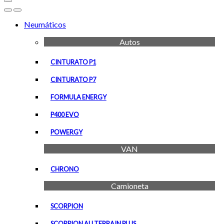
Open
Close
Neumáticos
Autos
CINTURATO P1
CINTURATO P7
FORMULA ENERGY
P400 EVO
POWERGY
VAN
CHRONO
Camioneta
SCORPION
SCORPION ALLTERRAIN PLUS