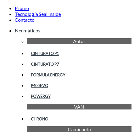
Promo
Tecnología Seal Inside
Contacto
Neumáticos
Autos
CINTURATO P1
CINTURATO P7
FORMULA ENERGY
P400 EVO
POWERGY
VAN
CHRONO
Camioneta