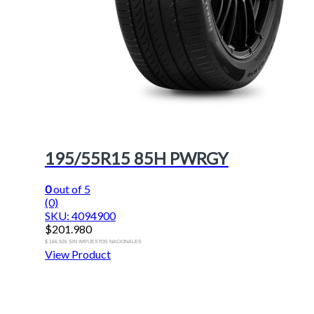
195/55R15 85H PWRGY
0
out of 5
(0)
SKU: 4094900
$
201.980
$ 166.926 SIN IMPUESTOS NACIONALES
View Product