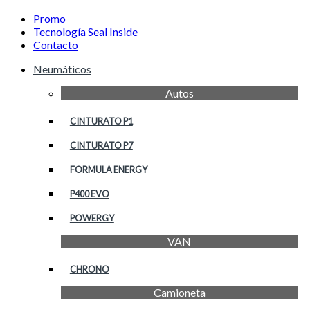
Promo
Tecnología Seal Inside
Contacto
Neumáticos
Autos
CINTURATO P1
CINTURATO P7
FORMULA ENERGY
P400 EVO
POWERGY
VAN
CHRONO
Camioneta