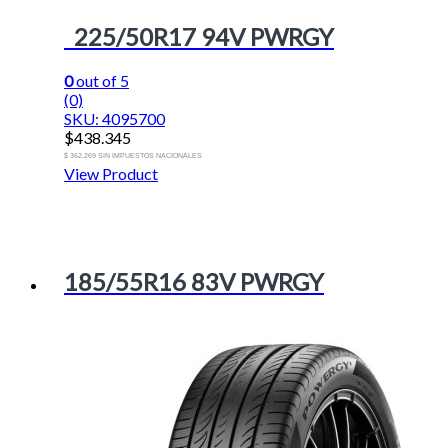
225/50R17 94V PWRGY
0
out of 5
(0)
SKU: 4095700
$
438.345
$ 362.269 SIN IMPUESTOS NACIONALES
View Product
185/55R16 83V PWRGY