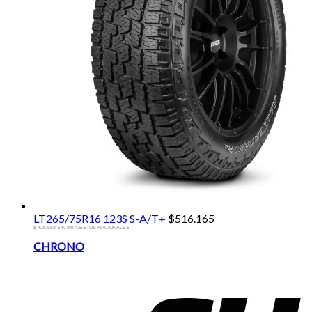
LT265/75R16 123S S-A/T+
$
516.165
$ 426.583 SIN IMPUESTOS NACIONALES
Brands
CHRONO
Carousel