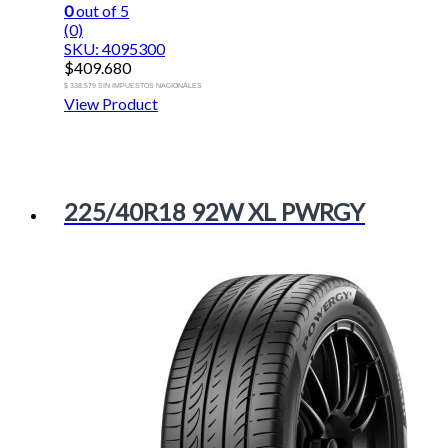
0
out of 5
(0)
SKU: 4095300
$
409.680
$ 338.579 SIN IMPUESTOS NACIONALES
View Product
225/40R18 92W XL PWRGY