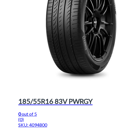
185/55R16 83V PWRGY
0
out of 5
(0)
SKU: 4094800