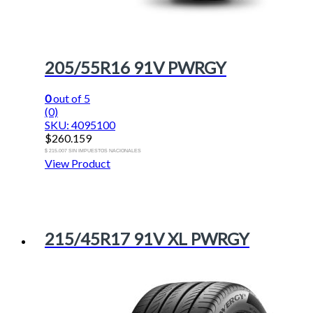
205/55R16 91V PWRGY
0
out of 5
(0)
SKU: 4095100
$
260.159
$ 215.007 SIN IMPUESTOS NACIONALES
View Product
215/45R17 91V XL PWRGY