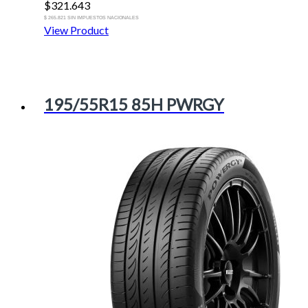
$
321.643
$ 265.821 SIN IMPUESTOS NACIONALES
View Product
195/55R15 85H PWRGY