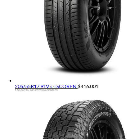
205/55R17 91V s-i SCORPN
$
416.001
$ 343.802 SIN IMPUESTOS NACIONALES