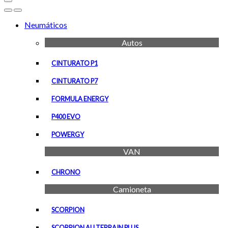
Open
Close
Neumáticos
Autos
CINTURATO P1
CINTURATO P7
FORMULA ENERGY
P400 EVO
POWERGY
VAN
CHRONO
Camioneta
SCORPION
SCORPION ALLTERRAIN PLUS