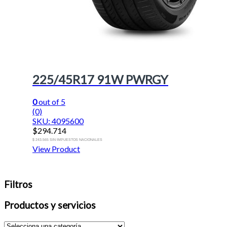
225/45R17 91W PWRGY
0
out of 5
(0)
SKU: 4095600
$
294.714
$ 243.565 SIN IMPUESTOS NACIONALES
View Product
Filtros
Productos y servicios