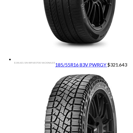
$ 265.821 SIN IMPUESTOS NACIONALES
185/55R16 83V PWRGY
$
321.643