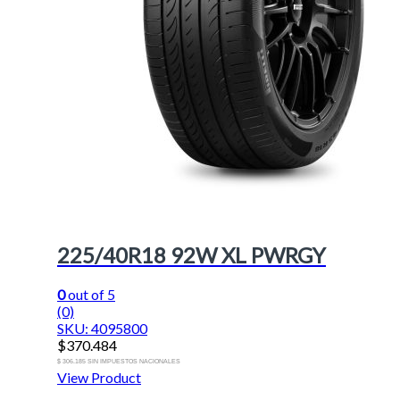
225/40R18 92W XL PWRGY
0
out of 5
(0)
SKU: 4095800
$
370.484
$ 306.185 SIN IMPUESTOS NACIONALES
View Product