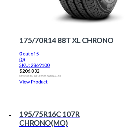
175/70R14 88T XL CHRONO
0
out of 5
(0)
SKU: 2869100
$
206.832
$ 170.936 SIN IMPUESTOS NACIONALES
View Product
195/75R16C 107R
CHRONO(MO)