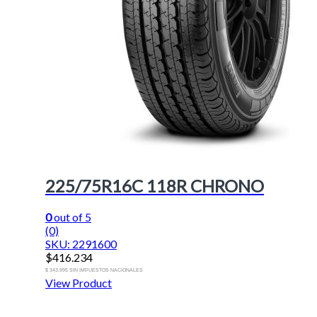
225/75R16C 118R CHRONO
0
out of 5
(0)
SKU: 2291600
$
416.234
$ 343.995 SIN IMPUESTOS NACIONALES
View Product