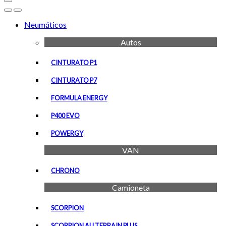
Open
Close
Neumáticos
Autos
CINTURATO P1
CINTURATO P7
FORMULA ENERGY
P400 EVO
POWERGY
VAN
CHRONO
Camioneta
SCORPION
SCORPION ALLTERRAIN PLUS