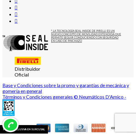
* LA TECNOLOGÍA SEAL INSIDE DE PIRELLI ES UN
NUEVO CONCEPTO DE MOVILIDAD EXTENDIDA QUE
PERMITE SEGUIR CONDUCIENDO CON SEGURIDAD
EN CASO DE PINCHAZO
Distribuidor
Oficial
Base y Condiciones sobre la promo y garantías de mecánica y
gomería en general
Términos y Condiciones generales © Neumáticos D'Amico -
PROMO EXCLUSIVA EN SURCUSAL
PROMO EXCLUSIVA EN SURCUSAL
PROMO EXCLUSIVA EN SURCUSAL
PROMO EXCLUSIVA EN SURCUSAL
PROMO EXCLUSIVA EN SURCUSAL