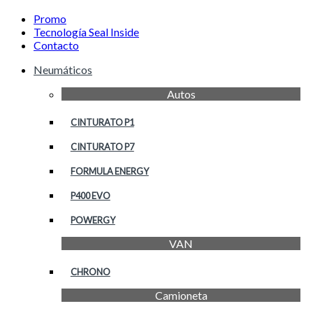
Promo
Tecnología Seal Inside
Contacto
Neumáticos
Autos
CINTURATO P1
CINTURATO P7
FORMULA ENERGY
P400 EVO
POWERGY
VAN
CHRONO
Camioneta