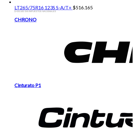
LT265/75R16 123S S-A/T+
$
516.165
$ 426.583 SIN IMPUESTOS NACIONALES
Brands
CHRONO
Carousel
Cinturato P1