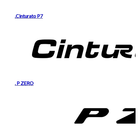
.Cinturato P7
. P ZERO