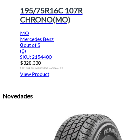
195/75R16C 107R
CHRONO(MO)
MO
Mercedes Benz
0
out of 5
(0)
SKU: 2154400
$
328.338
$ 271.354 SIN IMPUESTOS NACIONALES
View Product
Novedades