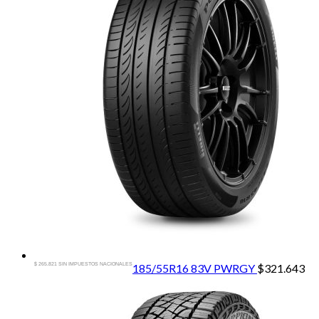
$ 265.821 SIN IMPUESTOS NACIONALES
185/55R16 83V PWRGY
$
321.643