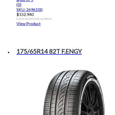
(0)
SKU: 2696100
$
152.940
$ 126.397 SIN IMPUESTOS NACIONALES
View Product
175/65R14 82T F.ENGY