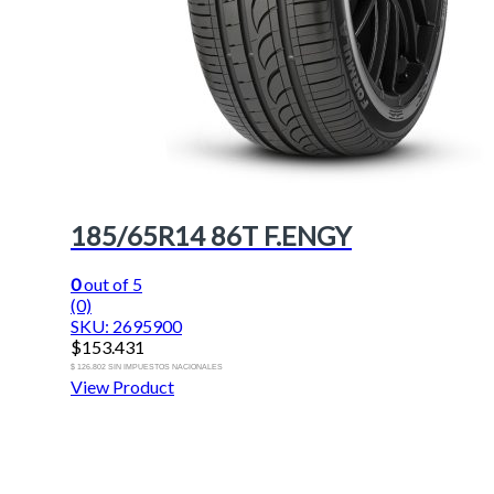
185/65R14 86T F.ENGY
0
out of 5
(0)
SKU: 2695900
$
153.431
$ 126.802 SIN IMPUESTOS NACIONALES
View Product