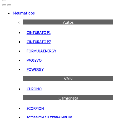
Open
Close
Neumáticos
Autos
CINTURATO P1
CINTURATO P7
FORMULA ENERGY
P400 EVO
POWERGY
VAN
CHRONO
Camioneta
SCORPION
SCORPION ALLTERRAIN PLUS