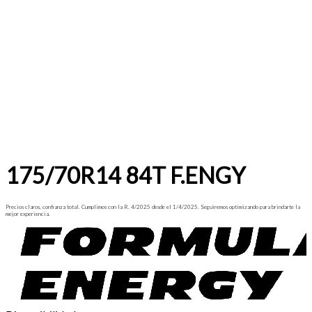
175/70R14 84T F.ENGY
Precios claros, confianza total. Cumplimos con la R. 4/2025 desde el 1/4/2025. Seguiremos optimizando para brindarte la
mejor experiencia.