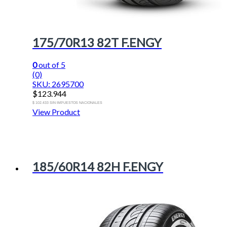
175/70R13 82T F.ENGY
0
out of 5
(0)
SKU: 2695700
$
123.944
$ 102.433 SIN IMPUESTOS NACIONALES
View Product
185/60R14 82H F.ENGY