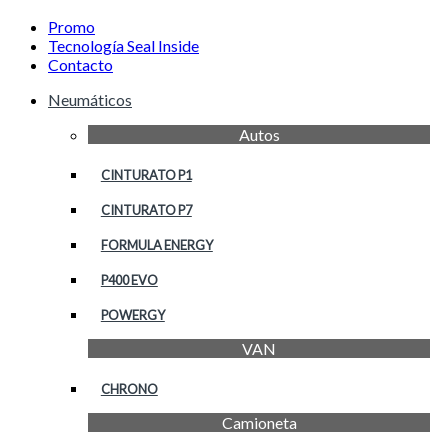
Promo
Tecnología Seal Inside
Contacto
Neumáticos
Autos
CINTURATO P1
CINTURATO P7
FORMULA ENERGY
P400 EVO
POWERGY
VAN
CHRONO
Camioneta