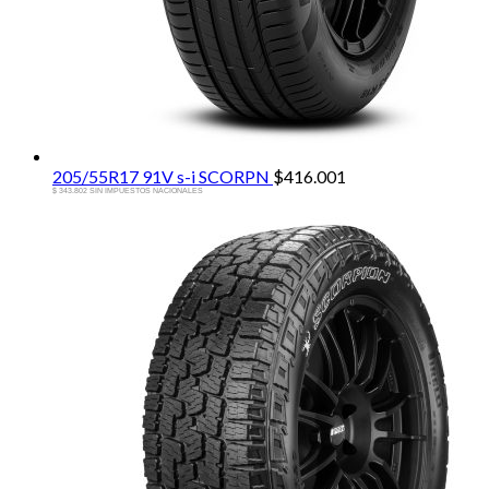
205/55R17 91V s-i SCORPN
$
416.001
$ 343.802 SIN IMPUESTOS NACIONALES