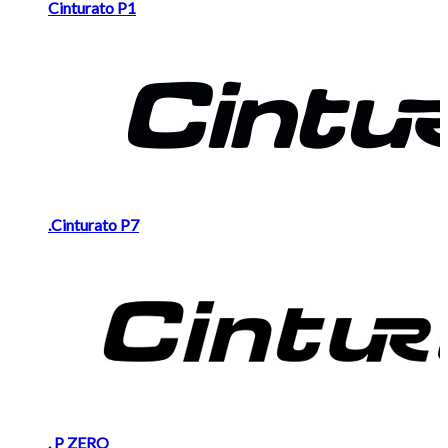
Cinturato P1
.Cinturato P7
. P ZERO