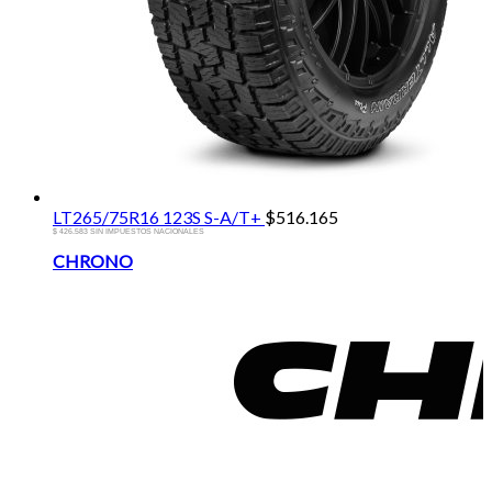
LT265/75R16 123S S-A/T+
$
516.165
$ 426.583 SIN IMPUESTOS NACIONALES
Brands
CHRONO
Carousel