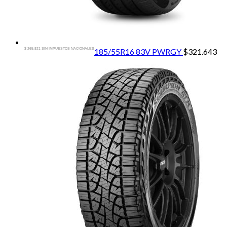
$ 265.821 SIN IMPUESTOS NACIONALES
185/55R16 83V PWRGY
$
321.643