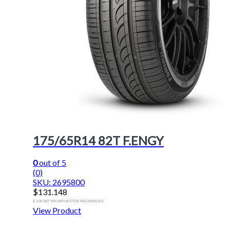
175/65R14 82T F.ENGY
0
out of 5
(0)
SKU: 2695800
$
131.148
$ 108.387 SIN IMPUESTOS NACIONALES
View Product