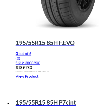
195/55R15 85H F.EVO
0
out of 5
(0)
SKU: 3808900
$
189.780
$ 156.843 SIN IMPUESTOS NACIONALES
View Product
195/55R15 85H P7cint