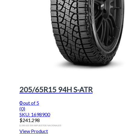
205/65R15 94H S-ATR
0
out of 5
(0)
SKU: 1698900
$
241.298
$ 199.420 SIN IMPUESTOS NACIONALES
View Product