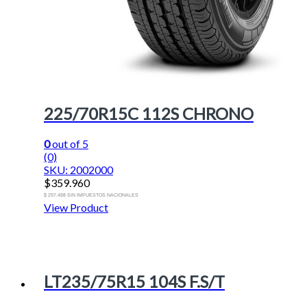
225/70R15C 112S CHRONO
0
out of 5
(0)
SKU: 2002000
$
359.960
$ 297.488 SIN IMPUESTOS NACIONALES
View Product
LT235/75R15 104S F.S/T