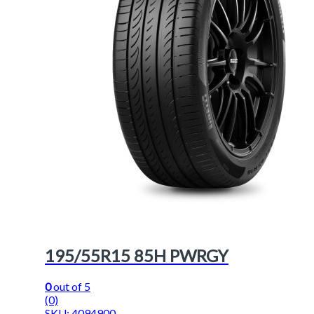
195/55R15 85H PWRGY
0
out of 5
(0)
SKU: 4094900