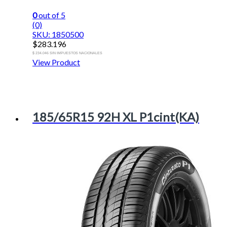
0
out of 5
(0)
SKU: 1850500
$
283.196
$ 234.046 SIN IMPUESTOS NACIONALES
View Product
185/65R15 92H XL P1cint(KA)