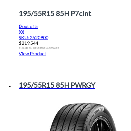
195/55R15 85H P7cint
0
out of 5
(0)
SKU: 2620900
$
219.544
$ 181.441 SIN IMPUESTOS NACIONALES
View Product
195/55R15 85H PWRGY