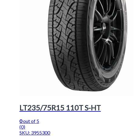
LT235/75R15 110T S-HT
0
out of 5
(0)
SKU: 3955300