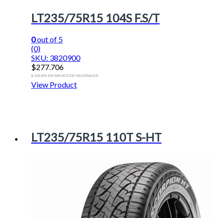
LT235/75R15 104S F.S/T
0
out of 5
(0)
SKU: 3820900
$
277.706
$ 229.509 SIN IMPUESTOS NACIONALES
View Product
LT235/75R15 110T S-HT