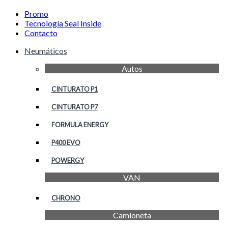
Promo
Tecnología Seal Inside
Contacto
Neumáticos
Autos
CINTURATO P1
CINTURATO P7
FORMULA ENERGY
P400 EVO
POWERGY
VAN
CHRONO
Camioneta