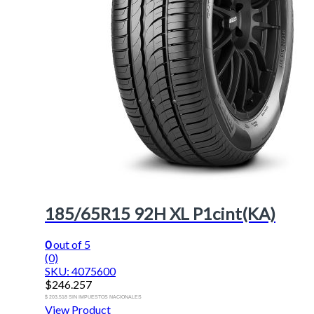
185/65R15 92H XL P1cint(KA)
0
out of 5
(0)
SKU: 4075600
$
246.257
$ 203.518 SIN IMPUESTOS NACIONALES
View Product