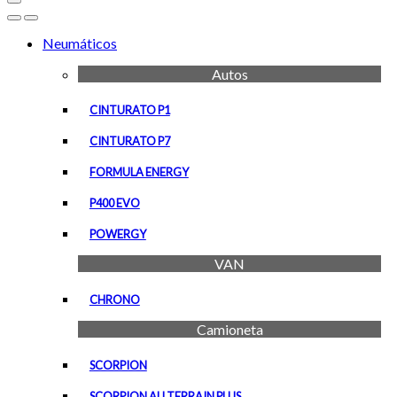
Open
Close
Neumáticos
Autos
CINTURATO P1
CINTURATO P7
FORMULA ENERGY
P400 EVO
POWERGY
VAN
CHRONO
Camioneta
SCORPION
SCORPION ALLTERRAIN PLUS