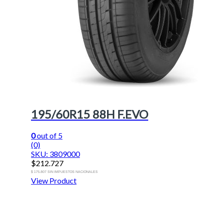
195/60R15 88H F.EVO
0
out of 5
(0)
SKU: 3809000
$
212.727
$ 175.807 SIN IMPUESTOS NACIONALES
View Product