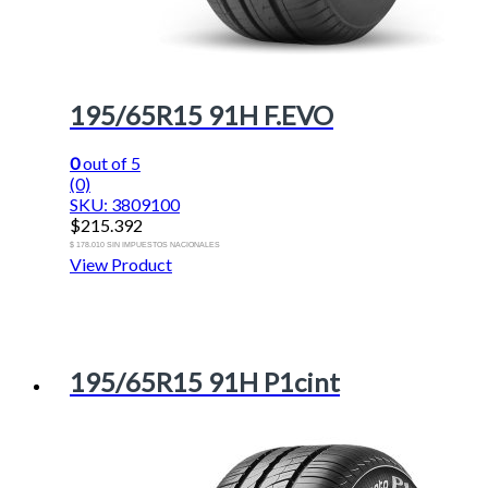
195/65R15 91H F.EVO
0
out of 5
(0)
SKU: 3809100
$
215.392
$ 178.010 SIN IMPUESTOS NACIONALES
View Product
195/65R15 91H P1cint