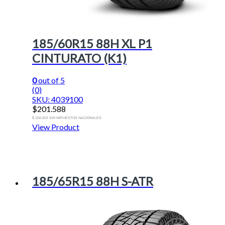
185/60R15 88H XL P1
CINTURATO (K1)
0
out of 5
(0)
SKU: 4039100
$
201.588
$ 166.602 SIN IMPUESTOS NACIONALES
View Product
185/65R15 88H S-ATR