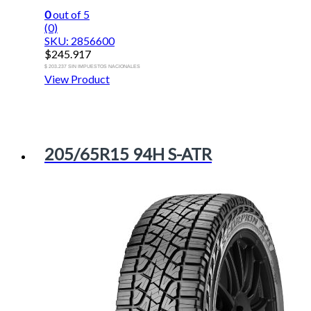
0
out of 5
(0)
SKU: 2856600
$
245.917
$ 203.237 SIN IMPUESTOS NACIONALES
View Product
205/65R15 94H S-ATR