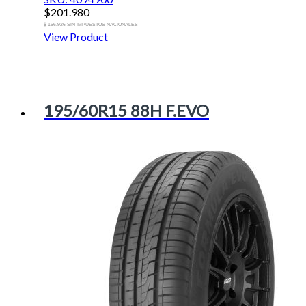
$
201.980
$ 166.926 SIN IMPUESTOS NACIONALES
View Product
195/60R15 88H F.EVO